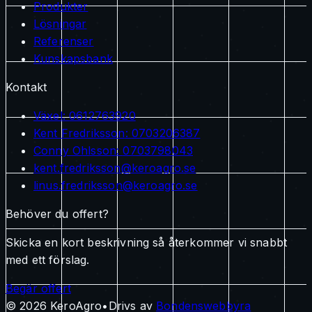
Produkter
Lösningar
Referenser
Kunskapsbank
Kontakt
Växel
:
0612763920
Kent Fredriksson
:
0703206387
Conny Ohlsson
:
0703798043
kent.fredriksson@keroagro.se
linus.fredriksson@keroagro.se
Behöver du offert?
Skicka en kort beskrivning så återkommer vi snabbt
med ett förslag.
Begär offert
©
2026
KeroAgro
•
Drivs av
Bondenswebbyra