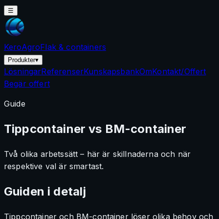
☰
KeroAgro
Flak & containers
Produkter
▾
Lösningar
Referenser
Kunskapsbank
Om
Kontakt/Offert
Begär offert
Guide
Tippcontainer vs BM-container
Två olika arbetssätt – här är skillnaderna och när
respektive val är smartast.
Guiden i detalj
Tippcontainer och BM-container löser olika behov och