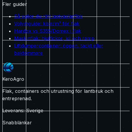
Fler guider
Så väljer du rätt lastväxlarflak
Volymguide: kbm/m³ för flak
Hardox vs S355/Domex i flak
Maskinflak: hjulfickor, kil och ramp
Liftdumpercontainer: öppen, täckt eller
baktömmare
KeroAgro
Flak, containers och utrustning för lantbruk och
entreprenad.
Leverans:
Sverige
Snabblänkar