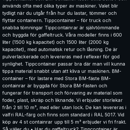
används ofta med olika typer av maskiner. Valet blir
tydligt när du utgår från hur du lastar, tömmer och
flyttar containern. Tippcontainer – för truck och
snabba tömningar Tippcontainrar är självtömmande
och byggda för gaffeltruck. Våra modeller finns i 600
liter (1500 kg kapacitet) och 1500 liter (2000 kg
kapacitet), med automatisk retur och låsning. De är
pulverlackerade och levereras med reflexer för god
synlighet. Tippcontainer passar bra där man vill kunna
tippa material snabbt utan att kliva ur maskinen. BM-
container – för lastare med Stora BM-fäste BM-
containrar är byggda för Stora BM-fästen och
fungerar för transport och förvaring av material som
foder, plast, skräp och liknande. Vi erbjuder storlekar
från 2 till 10 m³, med eller utan lock. De kan levereras i
valfri RAL-färg och finns som standard i RAL 5017. Vid
köp av 4 st containrar upp till 5 m³ erbjuder vi fri frakt.
Så väljer du • Har du gaffeltruck? Tippcontainer är