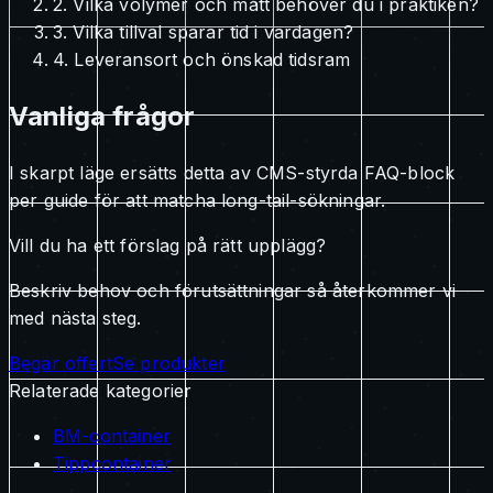
2. Vilka volymer och mått behöver du i praktiken?
3. Vilka tillval sparar tid i vardagen?
4. Leveransort och önskad tidsram
Vanliga frågor
I skarpt läge ersätts detta av CMS-styrda FAQ-block
per guide för att matcha long-tail-sökningar.
Vill du ha ett förslag på rätt upplägg?
Beskriv behov och förutsättningar så återkommer vi
med nästa steg.
Begär offert
Se produkter
Relaterade kategorier
BM-container
Tippcontainer